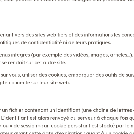
enant vers des sites web tiers et des informations les con
litiques de confidentialité ni de leurs pratiques.
tenus intégrés (par exemple des vidéos, images, articles…).
se rendait sur cet autre site.
ur vous, utiliser des cookies, embarquer des outils de suivi
te connecté sur leur site web.
t un fichier contenant un identifiant (une chaîne de lettre
. L’identifiant est alors renvoyé au serveur à chaque foi
» ou « de session » : un cookie persistant est stocké par le
sateur avant cette date d’expiration ; quant à un cookie de s