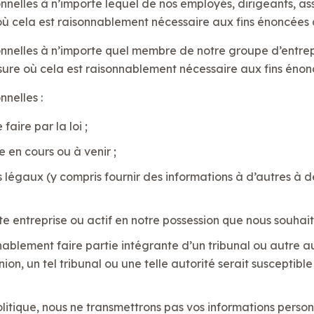
elles à n’importe lequel de nos employés, dirigeants, assu
où cela est raisonnablement nécessaire aux fins énoncées 
elles à n’importe quel membre de notre groupe d’entreprise
mesure où cela est raisonnablement nécessaire aux fins énon
nelles :
aire par la loi ;
 en cours ou à venir ;
s légaux (y compris fournir des informations à d’autres à d
te entreprise ou actif en notre possession que nous souhai
ablement faire partie intégrante d’un tribunal ou autre a
inion, un tel tribunal ou une telle autorité serait suscepti
litique, nous ne transmettrons pas vos informations personn