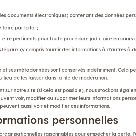
es documents électroniques) contenant des données perso
aire par la loi ;
tre pertinents pour toute procédure judiciaire en cours o
s légaux (y compris fournir des informations à d’autres à d
e et ses métadonnées sont conservés indéfiniment. Cela p
ieu de les laisser dans la file de modération.
rivent sur notre site (si cela est possible), nous stockons é
es peuvent voir, modifier ou supprimer leurs informations per
 peuvent aussi voir et modifier ces informations.
formations personnelles
rganisationnelles raisonnables pour empêcher la perte, l’a